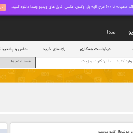
ز، وکتور، عکس، فایل های ویدیو وصدا دانلود کنید.
خری
و
صدا
درخواست همکاری
راهنمای خرید
تماس و پشتیبان