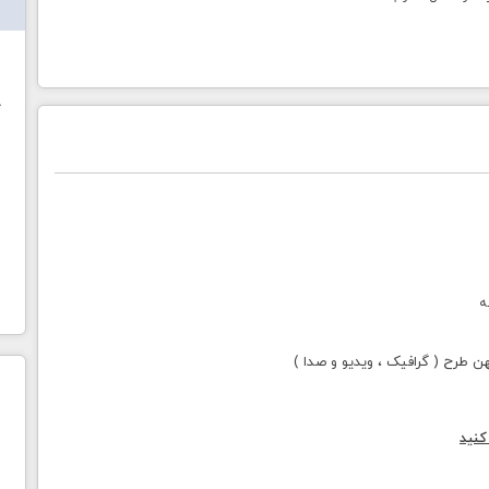
ش
خ
ه
طرح ( گرافیک ، ویدیو و صدا )
کنید