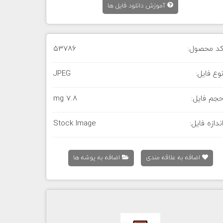
آموزش دانلود فایل ها
د محصول:
53786
وع فایل:
JPEG
جم فایل:
7.8 mg
ندازه فایل:
Stock Image
اضافه به علاقه مندی
اضافه به پوشه ها