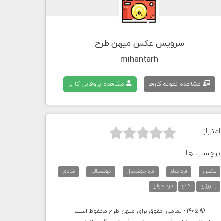
سرویس عکس میهن طرح
mihantarh
مشاهده نمونه کارها
مشاهده پروفایل کاربر
امتیاز:



برچسب ها:
عکس
فرد شاد
فرد خوشحال
خوشحالی
شادی
پیروزی
کادو
مرد جوان
© 1405 - تمامی حقوق برای میهن طرح محفوظ است.