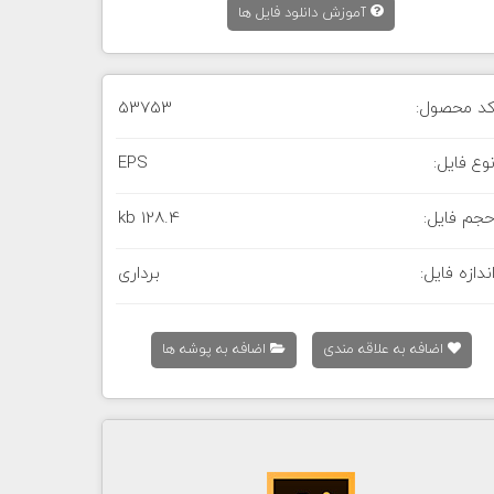
آموزش دانلود فایل ها
د محصول:
53753
وع فایل:
EPS
جم فایل:
128.4 kb
ندازه فایل:
برداری
اضافه به علاقه مندی
اضافه به پوشه ها