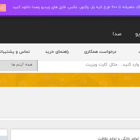
ز، وکتور، عکس، فایل های ویدیو وصدا دانلود کنید.
خری
و
صدا
درخواست همکاری
راهنمای خرید
تماس و پشتیبان