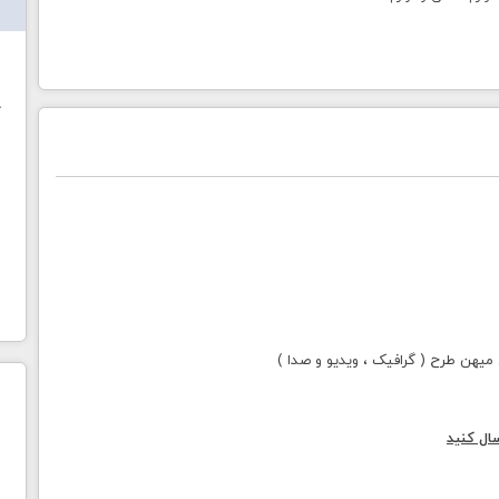
ش
خ
هن طرح ( گرافیک ، ویدیو و صدا )
ال کنید