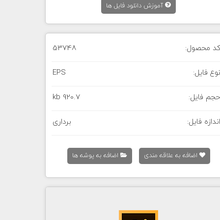
آموزش دانلود فایل ها
د محصول:
53748
وع فایل:
EPS
جم فایل:
920.7 kb
ندازه فایل:
برداری
اضافه به علاقه مندی
اضافه به پوشه ها