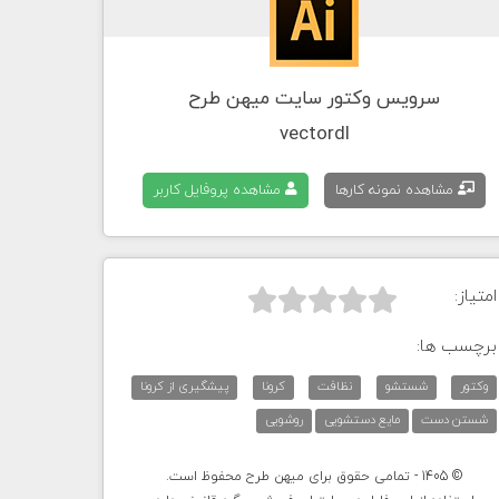
سرویس وکتور سایت میهن طرح
vectordl
مشاهده نمونه کارها
مشاهده پروفایل کاربر
امتیاز:



برچسب ها:
وکتور
شستشو
نظافت
کرونا
پیشگیری از کرونا
شستن دست
مایع دستشویی
روشویی
© 1405 - تمامی حقوق برای میهن طرح محفوظ است.