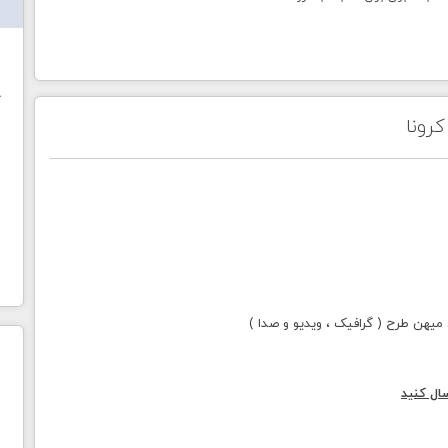
ش
خ
رونا
هن طرح ( گرافیک ، ویدیو و صدا )
ال کنید