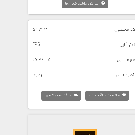
آموزش دانلود فایل ها
د محصول:
53743
وع فایل:
EPS
جم فایل:
794.5 kb
ندازه فایل:
برداری
اضافه به علاقه مندی
اضافه به پوشه ها