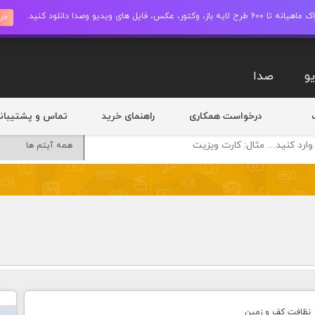
ز، وکتور، عکس، فایل های ویدیو وصدا دانلود کنید.
خری
و
صدا
درخواست همکاری
راهنمای خرید
تماس و پشتیبان