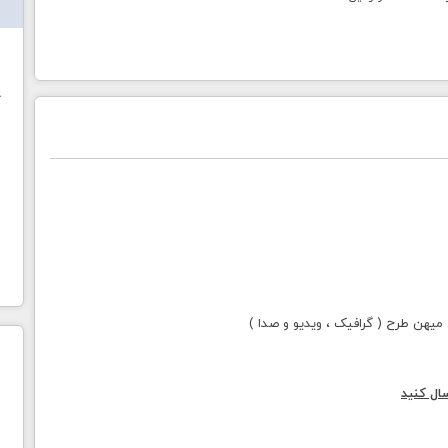
ش
خ
هن طرح ( گرافیک ، ویدیو و صدا )
ال کنید