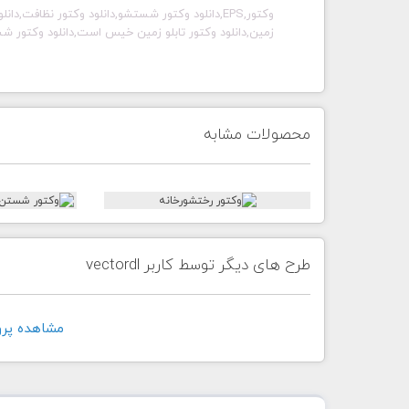
وکتور,EPS,دانلود وکتور شستشو,دانلود وکتور نظا
زمین,دانلود وکتور تابلو زمین خیس است,دانلود وکتور 
محصولات مشابه
طرح های دیگر توسط کاربر vectordl
مشاهده پروفايل 