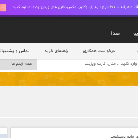
ز، وکتور، عکس، فایل های ویدیو وصدا دانلود کنید.
خری
و
صدا
درخواست همکاری
راهنمای خرید
تماس و پشتیبان