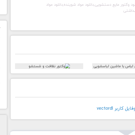
,دانلود وکتور مایع دستشویی,دانلود مواد شوینده,دانلود مواد
هداشتی
ک
ن
ح
ا
کاربر vectordl