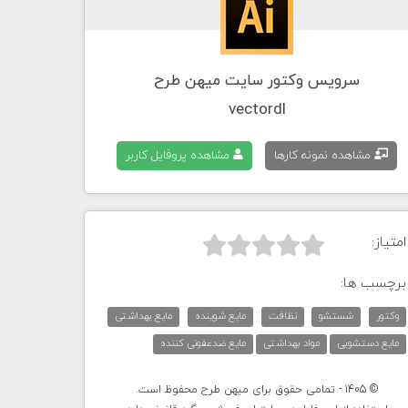
سرویس وکتور سایت میهن طرح
vectordl
مشاهده نمونه کارها
مشاهده پروفایل کاربر
امتیاز:



برچسب ها:
وکتور
شستشو
نظافت
مایع شوینده
مایع بهداشتی
مایع دستشویی
مواد بهداشتی
مایع ضدعفونی کننده
© 1405 - تمامی حقوق برای میهن طرح محفوظ است.