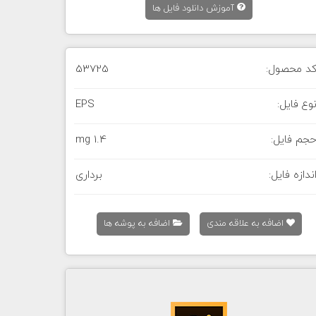
آموزش دانلود فایل ها
د محصول:
53725
وع فایل:
EPS
جم فایل:
1.4 mg
ندازه فایل:
برداری
اضافه به علاقه مندی
اضافه به پوشه ها