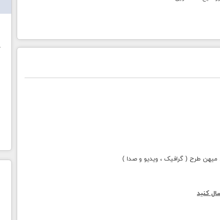
ش
خ
هن طرح ( گرافیک ، ویدیو و صدا )
ال کنید