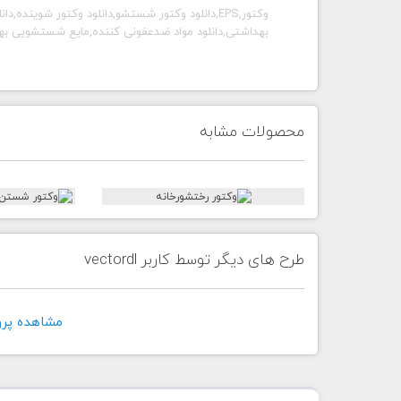
وکتور,EPS,دانلود وکتور شستشو,دانلود وکتور شوینده
بهداشتی,دانلود مواد ضدعفونی کننده,مایع شستشویی ب
محصولات مشابه
طرح های دیگر توسط کاربر vectordl
مشاهده پروفايل 