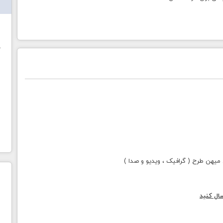
ش
خ
هن طرح ( گرافیک ، ویدیو و صدا )
ال کنید