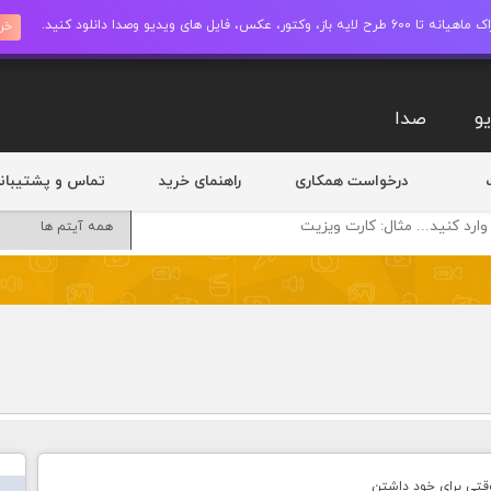
ز، وکتور، عکس، فایل های ویدیو وصدا دانلود کنید.
خری
و
صدا
درخواست همکاری
راهنمای خرید
تماس و پشتیبان