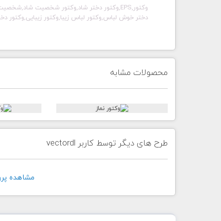
وکتور,EPS,وکتور دختر شاد,وکتور شخصیت شاد,
دختر خوش لباس,وکتور لباس زیبا,وکتور زیبایی,وکتور دخ
محصولات مشابه
طرح های دیگر توسط کاربر vectordl
مشاهده پروفايل 