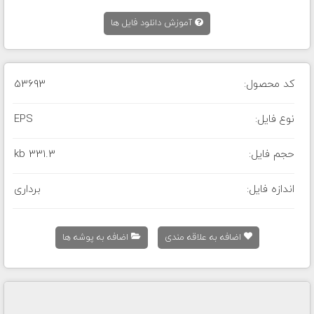
آموزش دانلود فایل ها
کد محصول:
53693
نوع فایل:
EPS
حجم فایل:
331.3 kb
اندازه فایل:
برداری
اضافه به علاقه مندی
اضافه به پوشه ها