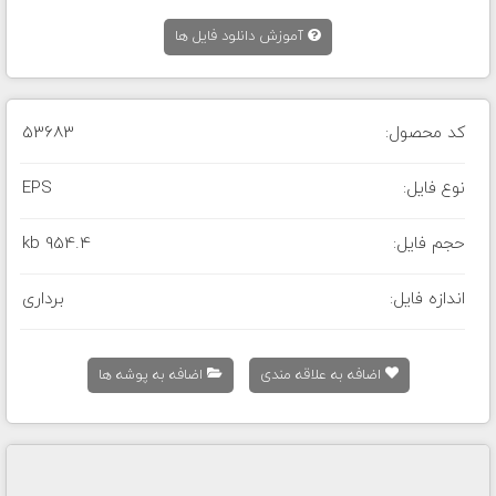
آموزش دانلود فایل ها
کد محصول:
53683
نوع فایل:
EPS
حجم فایل:
954.4 kb
اندازه فایل:
برداری
اضافه به علاقه مندی
اضافه به پوشه ها