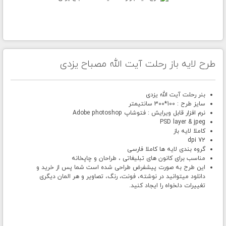
طرح لایه باز رحلت آیت الله مصباح یزدی
بنر رحلت آیت الله یزدی
سایز طرح : 100*300 سانتیمتر
نرم افزار قابل ویرایش : فتوشاپ Adobe photoshop
PSD layer & jpeg
کاملا لایه باز
72 dpi
گروه بندی لایه ها کاملا فارسی
مناسب برای کانون های تبلیغاتی ، طراحان و چاپخانه
این طرح به صورت پیشفرض طراحی شده است شما پس از خرید و
دانلود میتوانید در نوشته، فونت، رنگ، تصاویر و هر المان دیگری
تغییرات دلخواه را ایجاد کنید.