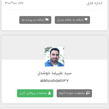
اندازه فایل:
300*100 cm
اضافه به علاقه مندی
اضافه به پوشه ها
سید علیرضا خوشدل
alikhoshdel1137
مشاهده نمونه کارها
مشاهده پروفایل کاربر