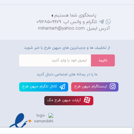
پاسخگوی شما هستیم
تلگرام و واتس اپ: 09128509979
آدرس ایمیل: mihantarh@yahoo.com
از تخفیف ها و جدیدترین های میهن طرح با خبر شوید
ما را در رسانه های اجتماعی دنبال کنید
اينستاگرام ميهن طرح
کانال تلگرام ميهن طرح
آپارات ميهن طرح مگ