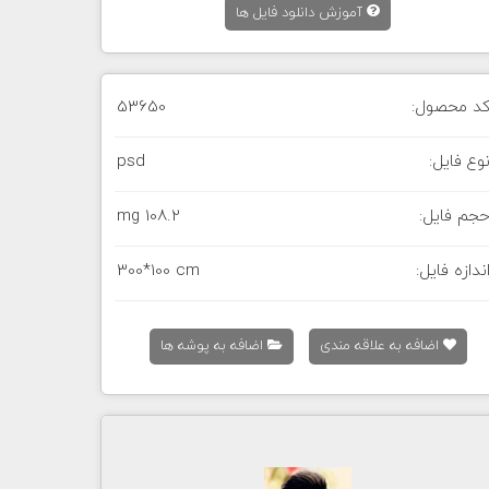
آموزش دانلود فایل ها
د محصول:
53650
وع فایل:
psd
جم فایل:
108.2 mg
ندازه فایل:
300*100 cm
اضافه به علاقه مندی
اضافه به پوشه ها