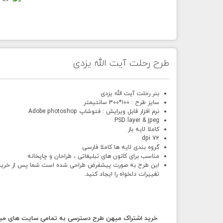
طرح رحلت آیت الله یزدی
بنر رحلت آیت الله یزدی
سایز طرح : 100*300 سانتیمتر
نرم افزار قابل ویرایش : فتوشاپ Adobe photoshop
PSD layer & jpeg
کاملا لایه باز
72 dpi
گروه بندی لایه ها کاملا فارسی
مناسب برای کانون های تبلیغاتی ، طراحان و چاپخانه
این طرح به صورت پیشفرض طراحی شده است شما پس از خرید و د
تغییرات دلخواه را ایجاد کنید.
خرید اشتراک میهن طرح دسترسی به تمامی سایت های میهن