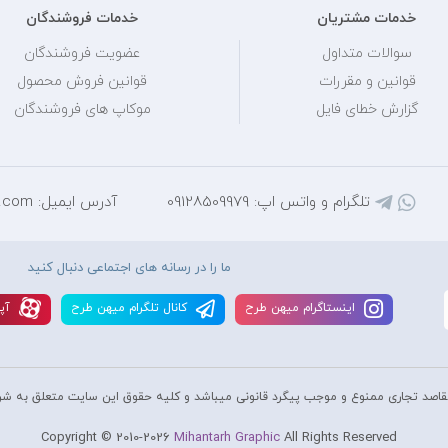
خدمات مشتریان
خدمات فروشندگان
سوالات متداول
عضویت فروشندگان
قوانین و مقررات
قوانین فروش محصول
گزارش خطای فایل
موکاپ های فروشندگان
تلگرام و واتس اپ: 09128509979
آدرس ایمیل: mihantarh@yahoo.com
ما را در رسانه های اجتماعی دنبال کنید
اينستاگرام ميهن طرح
کانال تلگرام ميهن طرح
آپا
قاصد تجاری ممنوع و موجب پیگرد قانونی میباشد و کليه حقوق اين سايت متعلق به شر
Copyright © 2010-2026
Mihantarh Graphic
All Rights Reserved