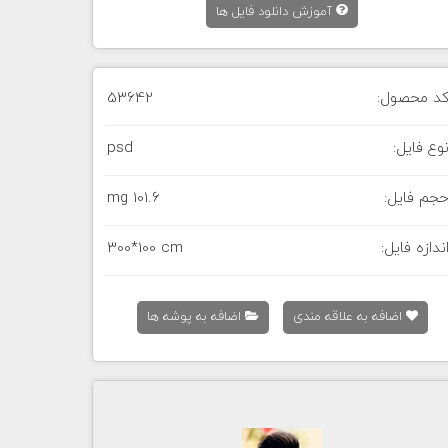
آموزش دانلود فایل ها
د محصول:
53642
وع فایل:
psd
جم فایل:
101.6 mg
ندازه فایل:
300*100 cm
اضافه به علاقه مندی
اضافه به پوشه ها