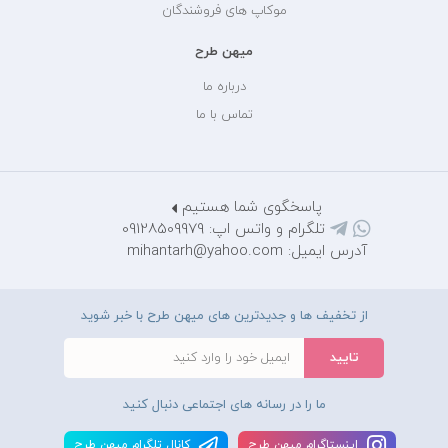
موکاپ های فروشندگان
میهن طرح
درباره ما
تماس با ما
پاسخگوی شما هستیم
تلگرام و واتس اپ: 09128509979
آدرس ایمیل: mihantarh@yahoo.com
از تخفیف ها و جدیدترین های میهن طرح با خبر شوید
ما را در رسانه های اجتماعی دنبال کنید
اينستاگرام ميهن طرح
کانال تلگرام ميهن طرح