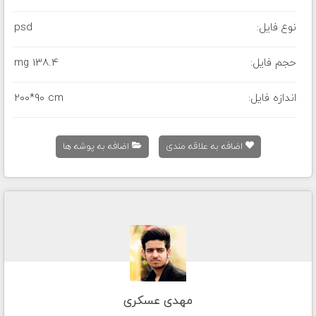
نوع فایل:
psd
حجم فایل:
138.4 mg
اندازه فایل:
200*90 cm
اضافه به علاقه مندی
اضافه به پوشه ها
مهدی عسکری