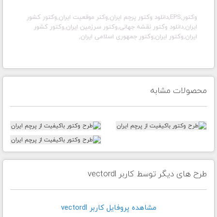
وکتور,EPS,دانلود وکتور پرچم ایران,وکتر موقعیت ایران,وکتور کشور
ایران,دانلود وکتور نقشه جهانی,وکتور سرزمین ایران,وکتور کشور
ایران,وکتور ایران,وکتور جمهوری اسلامی ایران,
محصولات مشابه
طرح های دیگر توسط کاربر vectordl
مشاهده پروفايل کاربر vectordl