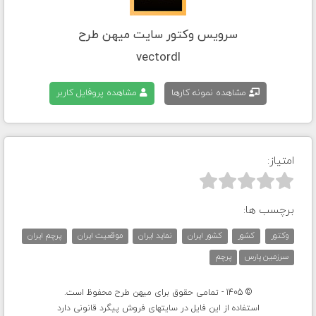
سرویس وکتور سایت میهن طرح
vectordl
مشاهده نمونه کارها
مشاهده پروفایل کاربر
امتیاز:



برچسب ها:
وکتور
کشور
کشور ایران
نماید ایران
موقعیت ایران
پرچم ایران
سرزمین پارس
پرچم
© 1405 - تمامی حقوق برای میهن طرح محفوظ است.
استفاده از این فایل در سایتهای فروش پیگرد قانونی دارد