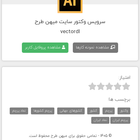
سرویس وکتور سایت میهن طرح
vectordl
مشاهده نمونه کارها
مشاهده پروفایل کاربر
امتیاز:



برچسب ها:
وکتور
پرچم
کشور
کشورهای جهانی
پرچم کشورها
نماد پرچم
پرچم ایران
نماد ایران
© 1405 - تمامی حقوق برای میهن طرح محفوظ است.