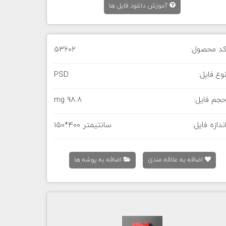
آموزش دانلود فایل ها
د محصول:
53602
وع فایل:
PSD
جم فایل:
98.8 mg
ندازه فایل:
150*400 سانتیمتر
اضافه به علاقه مندی
اضافه به پوشه ها