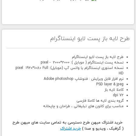
طرح لایه باز پست لایو اینستاگرام
طرح لایه باز پست لایو اینستاگرام
نسخه پست اینستاگرام ( موبایل ): 2000*2000 - pixel
نسخه استوری اینستاگرام یا واتس آپ (موبایل): pixel 1920*1080 Full
HD
نرم افزار قابل ویرایش : فتوشاپ Adobe photoshop
PSD layer & jpeg
کاملا لایه باز
72 dpi
گروه بندی لایه ها کاملا فارسی
مناسب برای کانون های تبلیغاتی ، طراحان و چاپخانه
خرید اشتراک میهن طرح دسترسی به تمامی سایت های میهن طرح
( گرافیک ، ویدیو و صدا )
خرید اشتراک