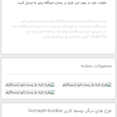
نظرات خود در مورد این طرح در بخش
دیدگاه
برای ما ارسال کنید
پست اینستاگرام,استوری اینستاگرام,طرح لایه باز استوری لایو
اینستاگرام,طرح لایه باز,طرح لایه باز پست و استوری اینستاگرام ,لایه
باز استوری لایو اینستاگرام,طراح لایه باز آماده,طرح لایه باز
PSD,گفتگو آنلاین,مناظره,پیج شبکه اجتماعی,
محصولات مشابه
طرح های دیگر توسط کاربر Somayeh-bordbar