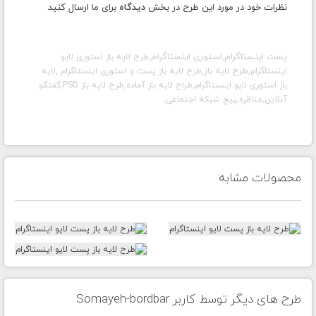
نظرات خود در مورد این طرح در بخش
دیدگاه
برای ما ارسال کنید
پست اینستاگرام,استوری اینستاگرام,
طرح لایه باز استوری لایو
,طرح لایه باز,
اینستاگرام
طرح لایه باز پست و استوری اینستاگرام
,لایه
باز
استوری لایو اینستاگرام
,طراح لایه باز آماده,طرح لایه باز PSD,گفتگو
آنلاین,مناظره,پیج شبکه اجتماعی,
محصولات مشابه
طرح های دیگر توسط کاربر Somayeh-bordbar