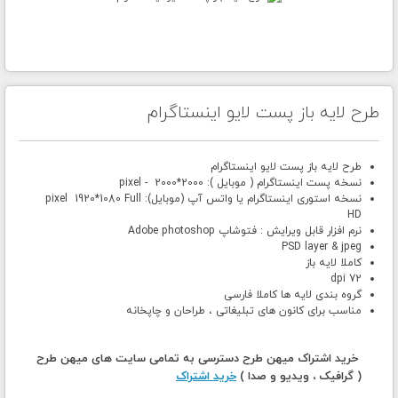
طرح لایه باز پست لایو اینستاگرام
طرح لایه باز پست لایو اینستاگرام
نسخه پست اینستاگرام ( موبایل ): 2000*2000 - pixel
نسخه استوری اینستاگرام یا واتس آپ (موبایل): pixel 1920*1080 Full
HD
نرم افزار قابل ویرایش : فتوشاپ Adobe photoshop
PSD layer & jpeg
کاملا لایه باز
72 dpi
گروه بندی لایه ها کاملا فارسی
مناسب برای کانون های تبلیغاتی ، طراحان و چاپخانه
خرید اشتراک میهن طرح دسترسی به تمامی سایت های میهن طرح
( گرافیک ، ویدیو و صدا )
خرید اشتراک