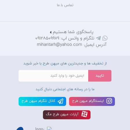
تماس با ما
پاسخگوی شما هستیم
تلگرام و واتس اپ: 09128509979
آدرس ایمیل: mihantarh@yahoo.com
از تخفیف ها و جدیدترین های میهن طرح با خبر شوید
ما را در رسانه های اجتماعی دنبال کنید
اينستاگرام ميهن طرح
کانال تلگرام ميهن طرح
آپارات ميهن طرح مگ