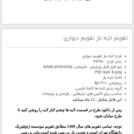
تقویم لایه باز تقویم دیواری
طرح لایه باز تقویم دیواری
سایز طرح : 50*35
نرم افزار قابل ویرایش : فتوشاپ Adobe photoshop
PSD layer & jpeg
کاملا لایه باز
رزولوشن: 300 dpi
گروه بندی لایه ها کاملا فارسی
مناسب برای کانون های تبلیغاتی ، طراحان و چاپخانه
این فایل شامل : 12 ماه میباشد
پس از دانلود طرح در قسمت لایه ها چشم کنار لایه را روشن کنید تا
طرح نمایان شود.
توجه:
تمامی تقویم های سال
1400
مطابق تقویم موسسه ژئوفیزیک
دانشگاه تهران است و چندین بار بررسی شده است ولی بررسی