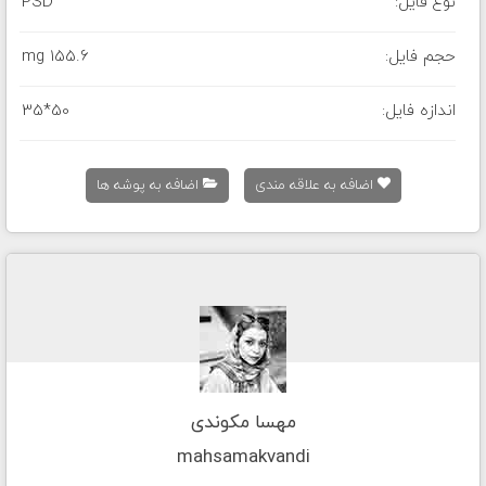
نوع فایل:
PSD
حجم فایل:
155.6 mg
اندازه فایل:
35*50
اضافه به علاقه مندی
اضافه به پوشه ها
مهسا مکوندی
mahsamakvandi