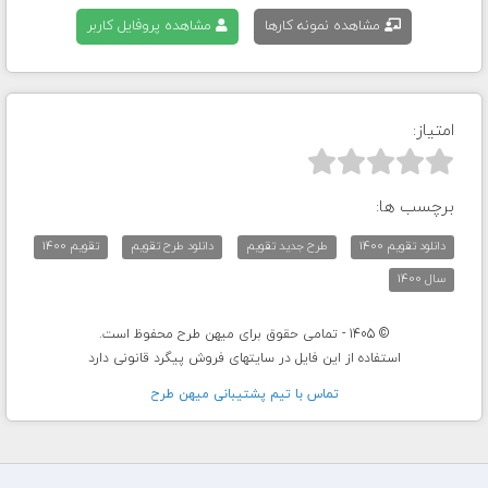
مشاهده نمونه کارها
مشاهده پروفایل کاربر
امتیاز:



برچسب ها:
دانلود تقویم 1400
طرح جدید تقویم
دانلود طرح تقویم
تقویم 1400
سال 1400
© 1405 - تمامی حقوق برای میهن طرح محفوظ است.
استفاده از این فایل در سایتهای فروش پیگرد قانونی دارد
تماس با تيم پشتيبانی ميهن طرح