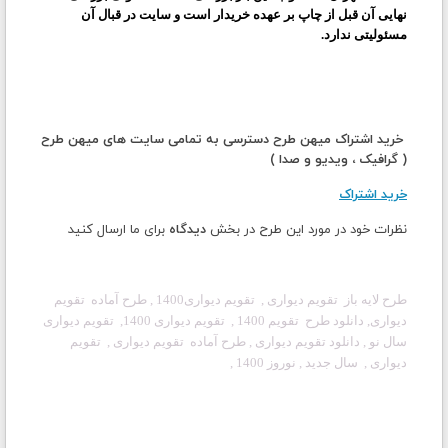
نهایی آن قبل از چاپ بر عهده خریدار است و سایت در قبال آن
مسئولیتی ندارد.
خرید اشتراک میهن طرح دسترسی به تمامی سایت های میهن طرح
( گرافیک ، ویدیو و صدا )
خرید اشتراک
نظرات خود در مورد این طرح در بخش
دیدگاه
برای ما ارسال کنید
طرح لایه باز تقویم دیواری , تقویم دیواری1400 , طرح آماده تقویم
دیواری, دانلود طرح تقویم 1400 , تقویم دیواری 1400, تقویم دیواری
سال نو , دانلود تقویم دیواری , طرح آماده تقویم دیواری , تقویم
دیواری , سال جدید , نوروز 1400 ,