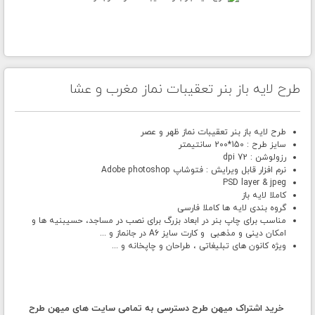
طرح لایه باز بنر تعقیبات نماز مغرب و عشا
طرح لایه باز بنر تعقیبات نماز ظهر و عصر
سایز طرح : 150*200 سانتیمتر
رزولوشن : 72 dpi
نرم افزار قابل ویرایش : فتوشاپ Adobe photoshop
PSD layer & jpeg
کاملا لایه باز
گروه بندی لایه ها کاملا فارسی
مناسب برای چاپ بنر در ابعاد بزرگ برای نصب در مساجد، حسیبنیه ها و
امکان دینی و مذهبی و کارت سایز A6 در جانماز و ...
ویژه کانون های تبلیغاتی ، طراحان و چاپخانه و ...
خرید اشتراک میهن طرح دسترسی به تمامی سایت های میهن طرح