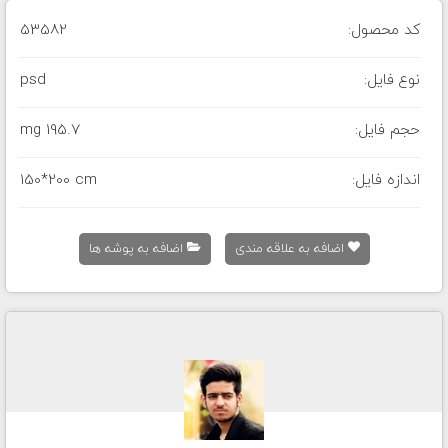
کد محصول:
53582
نوع فایل:
psd
حجم فایل:
195.7 mg
اندازه فایل:
150*200 cm
اضافه به علاقه مندی
اضافه به پوشه ها