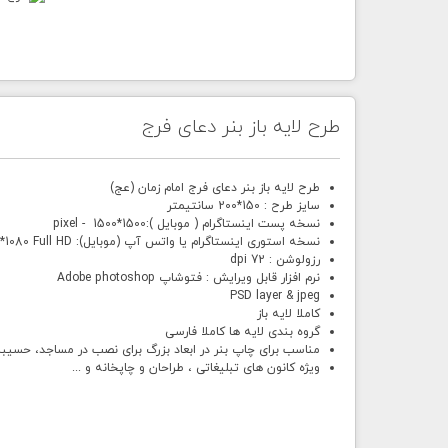
طرح لایه باز بنر دعای فرج
طرح لایه باز بنر دعای فرج امام زمان (عج)
سایز طرح : 150*200 سانتیمتر
نسخه پست اینستاگرام ( موبایل ):1500*1500 - pixel
نسخه استوری اینستاگرام یا واتس آپ (موبایل): pixel 1920*1080 Full HD
رزولوشن : 72 dpi
نرم افزار قابل ویرایش : فتوشاپ Adobe photoshop
PSD layer & jpeg
کاملا لایه باز
گروه بندی لایه ها کاملا فارسی
مناسب برای چاپ بنر در ابعاد بزرگ برای نصب در مساجد، حسیبنیه ها و ام
ویژه کانون های تبلیغاتی ، طراحان و چاپخانه و ...