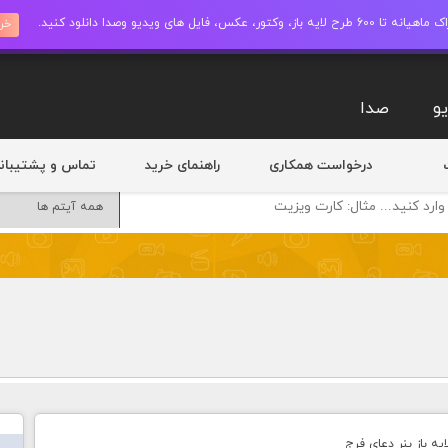
ز، وکتور، عکس، فایل های ویدیو وصدا دانلود کنید.
خری
و
صدا
درخواست همکاری
راهنمای خرید
تماس و پشتیبان