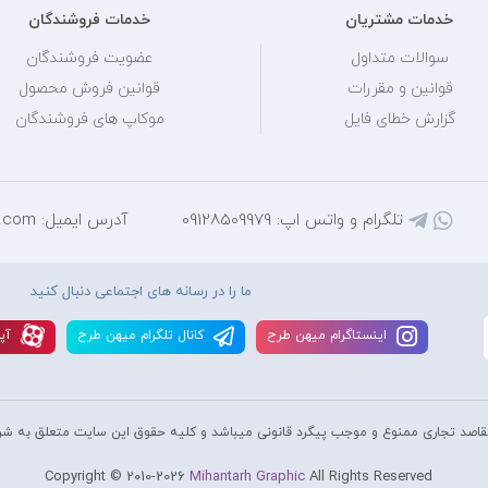
خدمات مشتریان
خدمات فروشندگان
سوالات متداول
عضویت فروشندگان
قوانین و مقررات
قوانین فروش محصول
گزارش خطای فایل
موکاپ های فروشندگان
تلگرام و واتس اپ: 09128509979
آدرس ایمیل: mihantarh@yahoo.com
ما را در رسانه های اجتماعی دنبال کنید
اينستاگرام ميهن طرح
کانال تلگرام ميهن طرح
آپا
قاصد تجاری ممنوع و موجب پیگرد قانونی میباشد و کليه حقوق اين سايت متعلق به شر
Copyright © 2010-2026
Mihantarh Graphic
All Rights Reserved