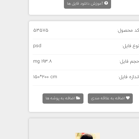
آموزش دانلود فایل ها
د محصول:
53575
وع فایل:
psd
جم فایل:
193.8 mg
ندازه فایل:
150*200 cm
اضافه به علاقه مندی
اضافه به پوشه ها