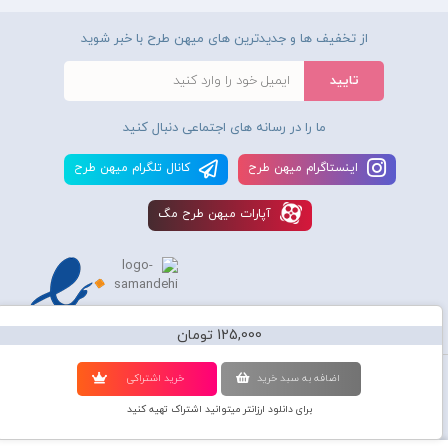
از تخفیف ها و جدیدترین های میهن طرح با خبر شوید
ما را در رسانه های اجتماعی دنبال کنید
اينستاگرام ميهن طرح
کانال تلگرام ميهن طرح
آپارات ميهن طرح مگ
125,000 تومان
استفاده از محصولات سايت میهن طرح برای مقاصد تجاری ممنوع و موجب پیگرد
اضافه به سبد خريد
خريد اشتراکی
قانونی میباشد و کليه حقوق اين سايت متعلق به شرکت دانش بنیان میهن طرح
برای دانلود ارزانتر میتوانید اشتراک تهیه کنید
گرافیک می‌باشد.