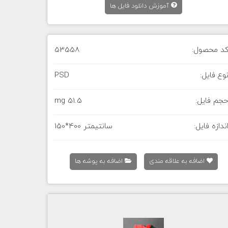
آموزش دانلود فایل ها
د محصول:
53558
وع فایل:
PSD
جم فایل:
51.5 mg
ندازه فایل:
150*400 سانتیمتر
اضافه به علاقه مندی
اضافه به پوشه ها