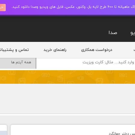
ز، وکتور، عکس، فایل های ویدیو وصدا دانلود کنید.
خری
و
صدا
درخواست همکاری
راهنمای خرید
تماس و پشتیبان