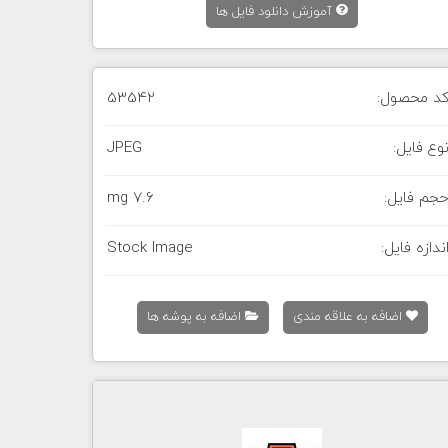
آموزش دانلود فایل ها
د محصول:
53542
وع فایل:
JPEG
جم فایل:
7.6 mg
ندازه فایل:
Stock Image
اضافه به علاقه مندی
اضافه به پوشه ها