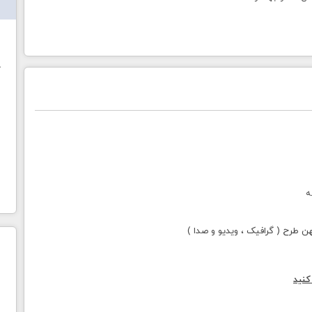
ش
خ
ه
طرح ( گرافیک ، ویدیو و صدا )
کنید