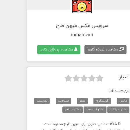
سرویس عکس میهن طرح
mihantarh
مشاهده نمونه کارها
مشاهده پروفایل کاربر
امتیاز:



برچسب ها:
عکس
گردشگری
سفر
مسافرت
توریست
دختر جهانگرد
دختر توریست
دختر مسافر
© 1405 - تمامی حقوق برای میهن طرح محفوظ است.