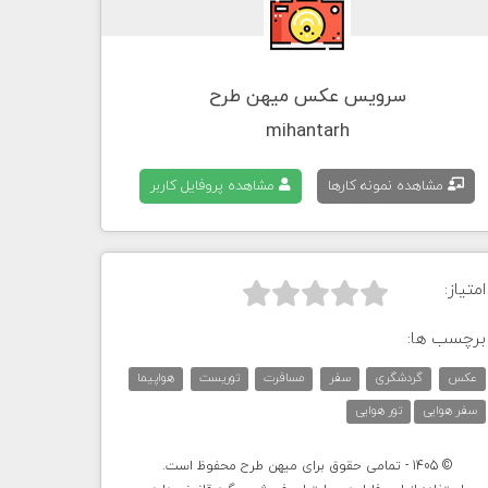
سرویس عکس میهن طرح
mihantarh
مشاهده نمونه کارها
مشاهده پروفایل کاربر
امتیاز:



برچسب ها:
عکس
گردشگری
سفر
مسافرت
توریست
هواپیما
سفر هوایی
تور هوایی
© 1405 - تمامی حقوق برای میهن طرح محفوظ است.