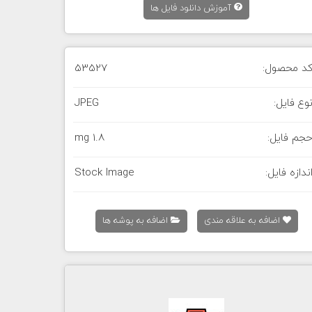
آموزش دانلود فایل ها
د محصول:
53527
وع فایل:
JPEG
جم فایل:
1.8 mg
ندازه فایل:
Stock Image
اضافه به علاقه مندی
اضافه به پوشه ها