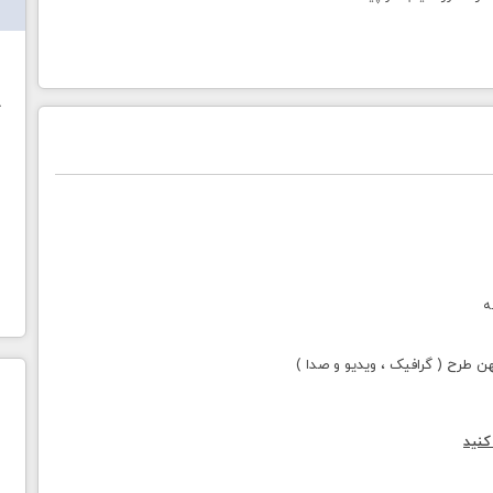
ش
خ
ه
طرح ( گرافیک ، ویدیو و صدا )
کنید