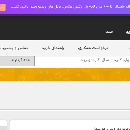
ز، وکتور، عکس، فایل های ویدیو وصدا دانلود کنید.
خری
و
صدا
درخواست همکاری
راهنمای خرید
تماس و پشتیبان