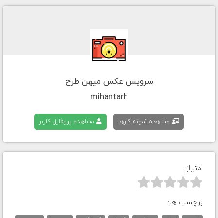
سرویس عکس میهن طرح
mihantarh
مشاهده نمونه کارها
مشاهده پروفایل کاربر
امتیاز:



برچسب ها: