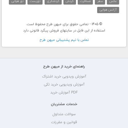
عکس
سفر
مسافرت
گردش
گردشگری
توریست
تور هوایی
آژانس هوایی
© 1405 - تمامی حقوق برای میهن طرح محفوظ است.
استفاده از این فایل در سایتهای فروش پیگرد قانونی دارد
تماس با تيم پشتيبانی ميهن طرح
راهنمای خرید از میهن طرح
آموزش ویدویی خرید اشتراک
آموزش ویدیویی خرید تکی
PDF آموزش خرید
خدمات مشتریان
سوالات متداول
قوانین و مقررات