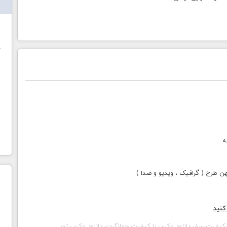
ش
خ
ه
طرح ( گرافیک ، ویدیو و صدا )
کنید
کیفیت سفر,دانلود عکس با کیفیت جهانگردی,دانلود عکس تور