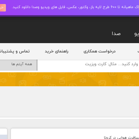
ز، وکتور، عکس، فایل های ویدیو وصدا دانلود کنید.
خری
و
صدا
درخواست همکاری
راهنمای خرید
تماس و پشتیبان