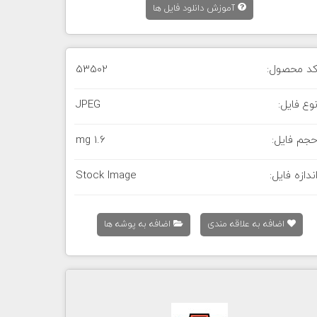
آموزش دانلود فایل ها
د محصول:
53502
وع فایل:
JPEG
جم فایل:
1.6 mg
ندازه فایل:
Stock Image
اضافه به علاقه مندی
اضافه به پوشه ها