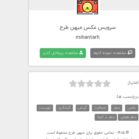
سرویس عکس میهن طرح
mihantarh
مشاهده نمونه کارها
مشاهده پروفایل کاربر
امتیاز:



برچسب ها:
عکس
سفر
مسافرت
گردش
گرشگری
توریست
سفر هوایی
سفر در کرونا
© 1405 - تمامی حقوق برای میهن طرح محفوظ است.