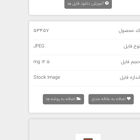
آموزش دانلود فایل ها
د محصول:
53457
وع فایل:
JPEG
جم فایل:
12.5 mg
ندازه فایل:
Stock Image
اضافه به علاقه مندی
اضافه به پوشه ها