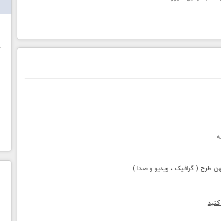
ش
خ
ه
طرح ( گرافیک ، ویدیو و صدا )
کنید