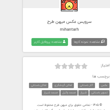
سرویس عکس میهن طرح
mihantarh
مشاهده نمونه کارها
مشاهده پروفایل کاربر
امتیاز:



برچسب ها:
عکس
آثار باستانی
اماکن گردشگری
اماکن باستانی
تصویر باستانی
شیراز
مسجد وکیل
مسجد شیراز
© 1405 - تمامی حقوق برای میهن طرح محفوظ است.