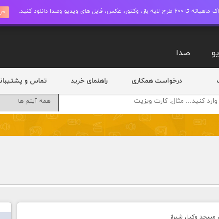
ز، وکتور، عکس، فایل های ویدیو وصدا دانلود کنید.
خری
و
صدا
درخواست همکاری
راهنمای خرید
تماس و پشتیبان