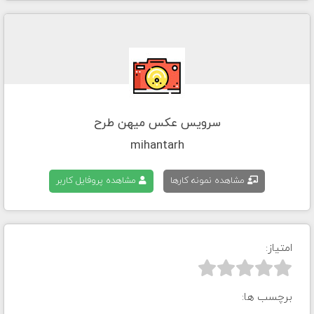
سرویس عکس میهن طرح
mihantarh
مشاهده نمونه کارها
مشاهده پروفایل کاربر
امتیاز:



برچسب ها: