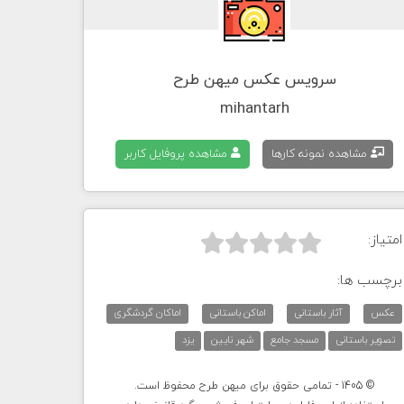
سرویس عکس میهن طرح
mihantarh
مشاهده نمونه کارها
مشاهده پروفایل کاربر
امتیاز:



برچسب ها:
عکس
آثار باستانی
اماکن باستانی
اماکان گردشگری
تصویر باستانی
مسجد جامع
شهر نایین
یزد
© 1405 - تمامی حقوق برای میهن طرح محفوظ است.