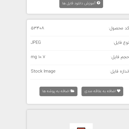
آموزش دانلود فایل ها
د محصول:
53408
وع فایل:
JPEG
جم فایل:
10.7 mg
ندازه فایل:
Stock Image
اضافه به علاقه مندی
اضافه به پوشه ها