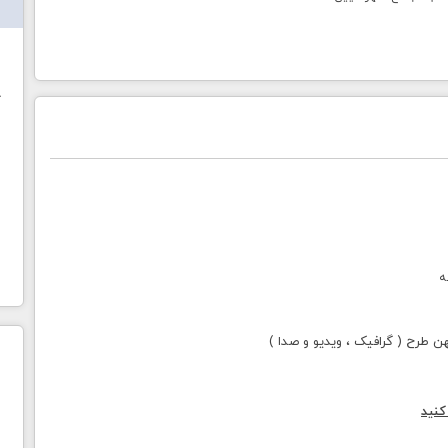
ش
خ
ه
طرح ( گرافیک ، ویدیو و صدا )
کنید