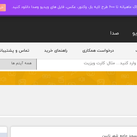
ز، وکتور، عکس، فایل های ویدیو وصدا دانلود کنید.
خری
و
صدا
درخواست همکاری
راهنمای خرید
تماس و پشتیبان