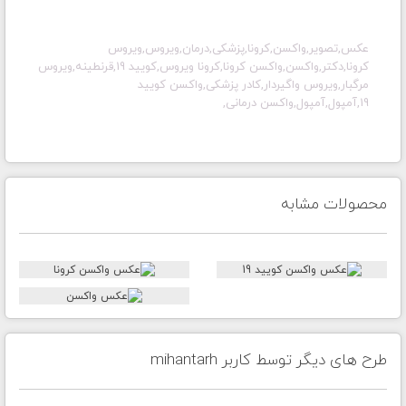
عکس,تصویر,
واکسن,کرونا,پزشکی,درمان,ویروس,ویروس
کرونا,دکتر,واکسن,واکسن کرونا,کرونا ویروس,کویید 19,قرنطینه,ویروس
مرگبار,ویروس واگیردار,کادر پزشکی,واکسن کویید
19,آمپول,آمپول,واکسن درمانی,
محصولات مشابه
طرح های دیگر توسط کاربر mihantarh