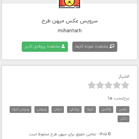
سرویس عکس میهن طرح
mihantarh
مشاهده نمونه کارها
مشاهده پروفایل کاربر
امتیاز:



برچسب ها:
عکس
واکسن
کرونا
پزشکی
درمان
ویروس
ویروس کرونا
دکتر
© 1405 - تمامی حقوق برای میهن طرح محفوظ است.