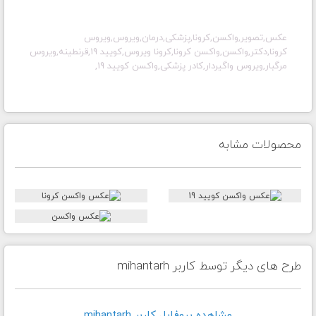
عکس,تصویر,
واکسن,کرونا,پزشکی,درمان,ویروس,ویروس
کرونا,دکتر,واکسن,واکسن کرونا,کرونا ویروس,کویید 19,قرنطینه,ویروس
مرگبار,ویروس واگیردار,کادر پزشکی,واکسن کویید 19,
محصولات مشابه
طرح های دیگر توسط کاربر mihantarh
مشاهده پروفايل کاربر mihantarh