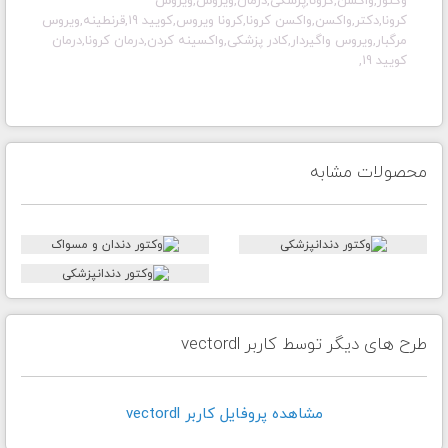
وکتور,واکسن,کرونا,پزشکی,درمان,ویروس,ویروس
کرونا,دکتر,واکسن,واکسن کرونا,کرونا ویروس,کویید 19,قرنطینه,ویروس
مرگبار,ویروس واگیردار,کادر پزشکی,واکسینه کردن,درمان کرونا,درمان
کویید 19,
محصولات مشابه
طرح های دیگر توسط کاربر vectordl
مشاهده پروفايل کاربر vectordl