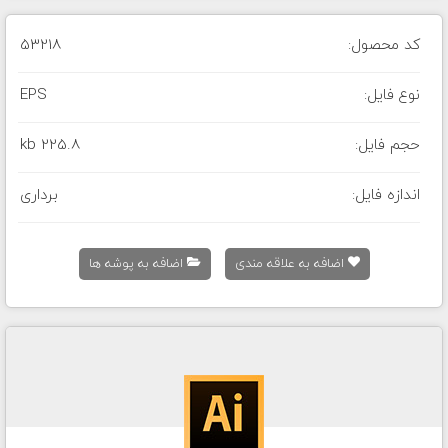
کد محصول:
53218
نوع فایل:
EPS
حجم فایل:
225.8 kb
اندازه فایل:
برداری
اضافه به علاقه مندی
اضافه به پوشه ها