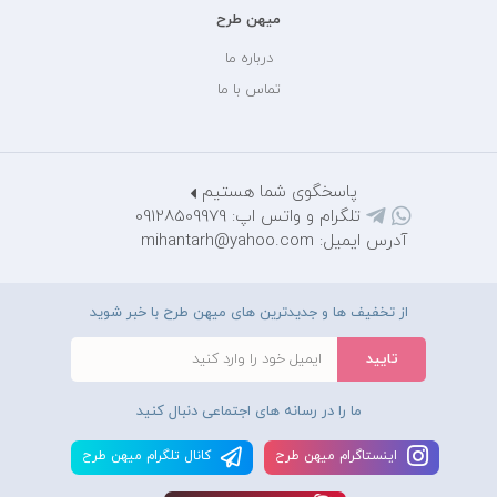
میهن طرح
درباره ما
تماس با ما
پاسخگوی شما هستیم
تلگرام و واتس اپ: 09128509979
آدرس ایمیل: mihantarh@yahoo.com
از تخفیف ها و جدیدترین های میهن طرح با خبر شوید
ما را در رسانه های اجتماعی دنبال کنید
اينستاگرام ميهن طرح
کانال تلگرام ميهن طرح