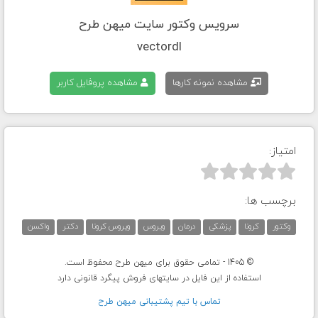
سرویس وکتور سایت میهن طرح
vectordl
مشاهده نمونه کارها
مشاهده پروفایل کاربر
امتیاز:



برچسب ها:
وکتور
کرونا
پزشکی
درمان
ویروس
ویروس کرونا
دکتر
واکسن
© 1405 - تمامی حقوق برای میهن طرح محفوظ است.
استفاده از این فایل در سایتهای فروش پیگرد قانونی دارد
تماس با تيم پشتيبانی ميهن طرح