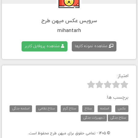
سرویس عکس میهن طرح
mihantarh
مشاهده نمونه کارها
مشاهده پروفایل کاربر
امتیاز:



برچسب ها:
عکس
اسلحه
سلاح
سلاح گرم
سلاح نظامی
اسلحه جنگی
سلاح جنگی
تجهیزات جنگی
© 1405 - تمامی حقوق برای میهن طرح محفوظ است.