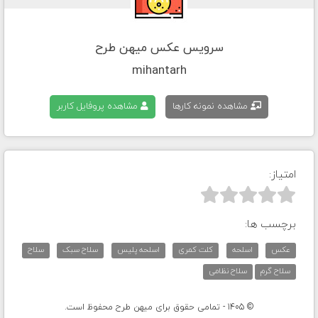
سرویس عکس میهن طرح
mihantarh
مشاهده نمونه کارها
مشاهده پروفایل کاربر
امتیاز:



برچسب ها:
عکس
اسلحه
کلت کمری
اسلحه پلیس
سلاح سبک
سلاح
سلاح گرم
سلاح نظامی
© 1405 - تمامی حقوق برای میهن طرح محفوظ است.