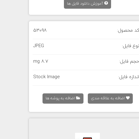
آموزش دانلود فایل ها
د محصول:
53098
وع فایل:
JPEG
جم فایل:
8.7 mg
ندازه فایل:
Stock Image
اضافه به علاقه مندی
اضافه به پوشه ها