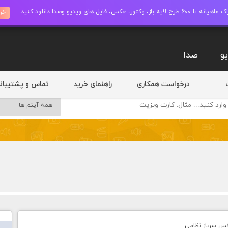
ز، وکتور، عکس، فایل های ویدیو وصدا دانلود کنید.
خری
و
صدا
درخواست همکاری
راهنمای خرید
تماس و پشتیبان