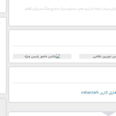
زی,سرباز درجه دار,نیرو های مسلح,سرباز مسلح,جنگ,سربازی,نظام,
ک
ن
ح
ا
اربر mihantarh