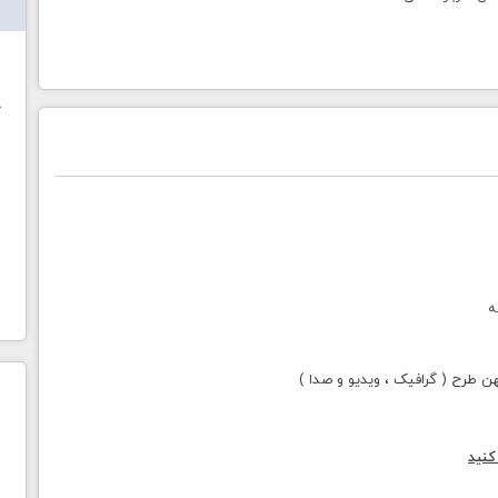
ش
خ
ه
طرح ( گرافیک ، ویدیو و صدا )
کنید