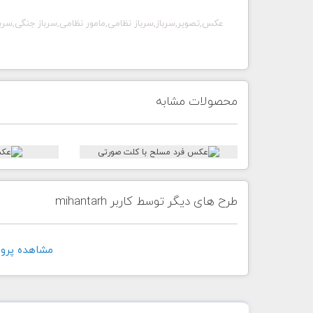
عکس,تصویر,سرباز,سرباز نظامی,مامور نظامی,سرباز جنگی,سربا
محصولات مشابه
طرح های دیگر توسط کاربر mihantarh
مشاهده پروفايل ک