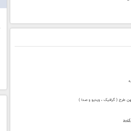
ش
خ
ه
طرح ( گرافیک ، ویدیو و صدا )
کنید