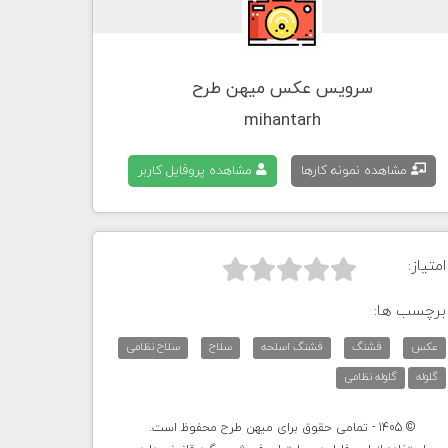
سرویس عکس میهن طرح
mihantarh
مشاهده نمونه کارها
مشاهده پروفایل کاربر
امتیاز:



برچسب ها:
عکس
فشنگ
فشنگ اسلحه
سلاح
سلاح نظامی
گلوله
گلوله نظامی
© 1405 - تمامی حقوق برای میهن طرح محفوظ است.