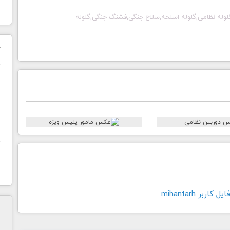
وله نظامی,گلوله اسلحه,سلاح جنگی,فشنگ جنگی,گلوله
ک
ن
ح
ا
اربر mihantarh