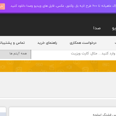
ز، وکتور، عکس، فایل های ویدیو وصدا دانلود کنید.
خری
و
صدا
درخواست همکاری
راهنمای خرید
تماس و پشتیبان