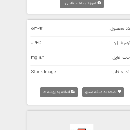
آموزش دانلود فایل ها
د محصول:
53094
وع فایل:
JPEG
جم فایل:
11.4 mg
ندازه فایل:
Stock Image
اضافه به علاقه مندی
اضافه به پوشه ها