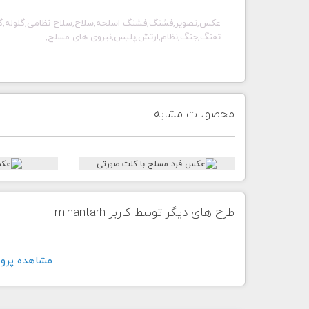
عکس,تصویر,فشنگ,فشنگ اسلحه,سلاح,سلاح نظامی,گلوله,گل
تفنگ,جنگ,نظام,ارتش,پلیس,نیروی های مسلح,
محصولات مشابه
طرح های دیگر توسط کاربر mihantarh
مشاهده پروفايل ک