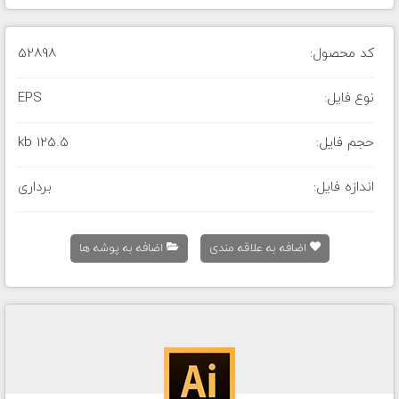
کد محصول:
52898
نوع فایل:
EPS
حجم فایل:
125.5 kb
اندازه فایل:
برداری
اضافه به علاقه مندی
اضافه به پوشه ها