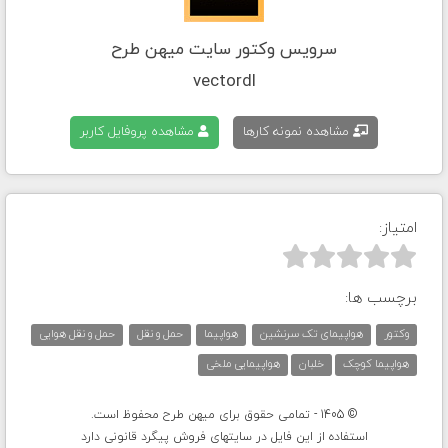
سرویس وکتور سایت میهن طرح
vectordl
مشاهده نمونه کارها
مشاهده پروفایل کاربر
امتیاز:



برچسب ها:
وکتور
هواپیمای تک سرنشین
هواپیما
حمل و نقل
حمل و نقل هوایی
هواپیما کوچک
خلبان
هواپیمایی ملخی
© 1405 - تمامی حقوق برای میهن طرح محفوظ است.
استفاده از این فایل در سایتهای فروش پیگرد قانونی دارد