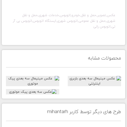
عکس,تصویر,حمل و نقل,خودرو,اتوبوس,خدمات شهری,حمل و نقل
شهری,حمل و نقل عمومی,اتوبوس شهری,ایستگاه اتوبوس,اتوبوس بی آر
تی,اتوبوس رانی
محصولات مشابه
طرح های دیگر توسط کاربر mihantarh