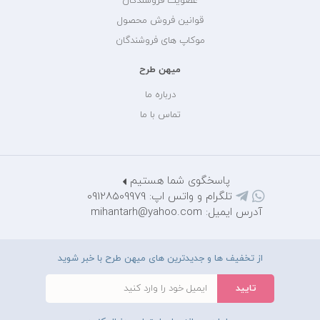
عضویت فروشندگان
قوانین فروش محصول
موکاپ های فروشندگان
میهن طرح
درباره ما
تماس با ما
پاسخگوی شما هستیم
تلگرام و واتس اپ: 09128509979
آدرس ایمیل: mihantarh@yahoo.com
از تخفیف ها و جدیدترین های میهن طرح با خبر شوید