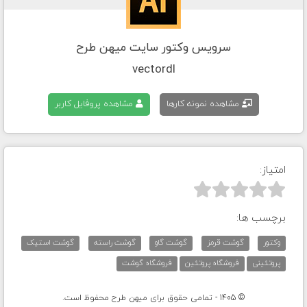
سرویس وکتور سایت میهن طرح
vectordl
مشاهده نمونه کارها
مشاهده پروفایل کاربر
امتیاز:



برچسب ها:
وکتور
گوشت قرمز
گوشت گاو
گوشت راسته
گوشت استیک
پروتئینی
فروشگاه پروتئین
فروشگاه گوشت
© 1405 - تمامی حقوق برای میهن طرح محفوظ است.