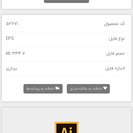
کد محصول:
52771
نوع فایل:
EPS
حجم فایل:
344.7 kb
اندازه فایل:
برداری
اضافه به علاقه مندی
اضافه به پوشه ها