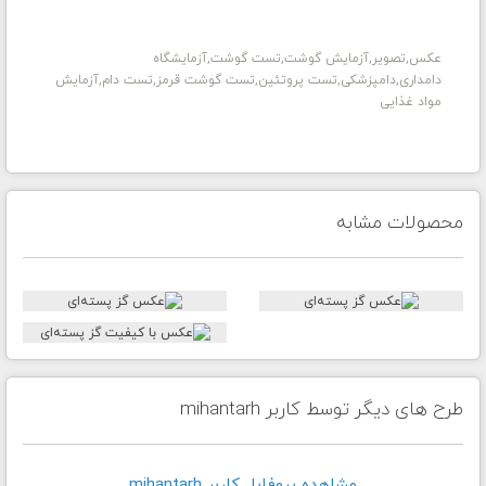
عکس,تصویر,آزمایش گوشت,تست گوشت,آزمایشگاه
دامداری,دامپزشکی,تست پروتئین,تست گوشت قرمز,تست دام,آزمایش
مواد غذایی
محصولات مشابه
طرح های دیگر توسط کاربر mihantarh
مشاهده پروفايل کاربر mihantarh