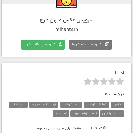
سرویس عکس میهن طرح
mihantarh
مشاهده نمونه کارها
مشاهده پروفایل کاربر
امتیاز:



برچسب ها:
عکس
آزمایش گوشت
تست گوشت
آزمایشگاه دامداری
دامپزشکی
تست پروتئین
تست گوشت قرمز
تست دام
© 1405 - تمامی حقوق برای میهن طرح محفوظ است.