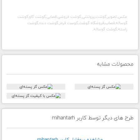
عکس,تصویر,گوشت,پروتئنی,گوشت فروشی,قصابی,گوشت گاو,گوشت
گوساله,قصاب,فروشگاه گوشت,گوست قرمز,گوشت دنده,گوشت
راسته,گوشت گوساله,
محصولات مشابه
طرح های دیگر توسط کاربر mihantarh
مشاهده پروفايل کاربر mihantarh