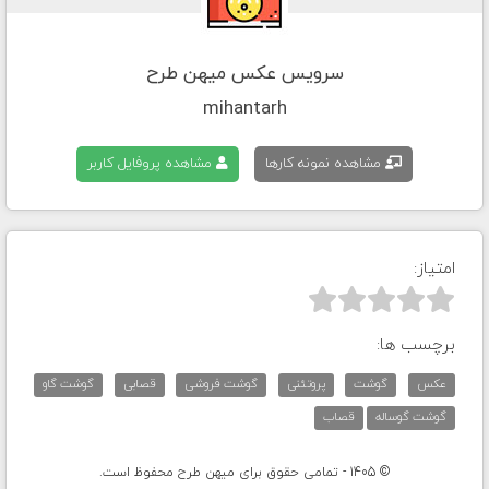
سرویس عکس میهن طرح
mihantarh
مشاهده نمونه کارها
مشاهده پروفایل کاربر
امتیاز:



برچسب ها:
عکس
گوشت
پروتئنی
گوشت فروشی
قصابی
گوشت گاو
گوشت گوساله
قصاب
© 1405 - تمامی حقوق برای میهن طرح محفوظ است.