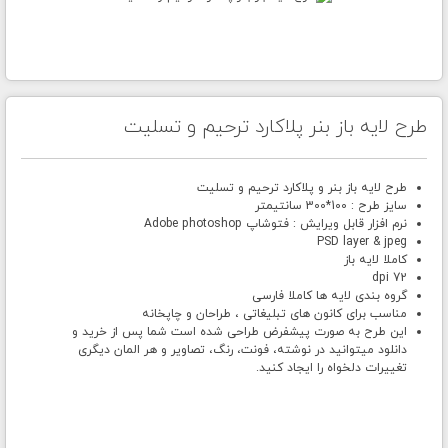
طرح لایه باز بنر پلاکارد ترحیم و تسلیت
طرح لایه باز بنر و پلاکارد ترحیم و تسلیت
سایز طرح : 100*300 سانتیمتر
نرم افزار قابل ویرایش : فتوشاپ Adobe photoshop
PSD layer & jpeg
کاملا لایه باز
72 dpi
گروه بندی لایه ها کاملا فارسی
مناسب برای کانون های تبلیغاتی ، طراحان و چاپخانه
این طرح به صورت پیشفرض طراحی شده است شما پس از خرید و
دانلود میتوانید در نوشته، فونت، رنگ، تصاویر و هر المان دیگری
تغییرات دلخواه را ایجاد کنید.