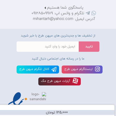
پاسخگوی شما هستیم
تلگرام و واتس اپ: 09128509979
آدرس ایمیل: mihantarh@yahoo.com
از تخفیف ها و جدیدترین های میهن طرح با خبر شوید
ما را در رسانه های اجتماعی دنبال کنید
اينستاگرام ميهن طرح
کانال تلگرام ميهن طرح
آپارات ميهن طرح مگ
125,000 تومان