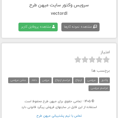
سرویس وکتور سایت میهن طرح
vectordl
مشاهده نمونه کارها
مشاهده پروفایل کاربر
امتیاز:



برچسب ها:
وکتور
عروسی
ازدواج
مراسم ازدواج
عروس
داماد
جشن عروسی
مراسم عروسی
© 1405 - تمامی حقوق برای میهن طرح محفوظ است.
استفاده از این فایل در سایتهای فروش پیگرد قانونی دارد
تماس با تيم پشتيبانی ميهن طرح