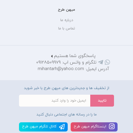
میهن طرح
درباره ما
تماس با ما
پاسخگوی شما هستیم
تلگرام و واتس اپ: 09128509979
آدرس ایمیل: mihantarh@yahoo.com
از تخفیف ها و جدیدترین های میهن طرح با خبر شوید
ما را در رسانه های اجتماعی دنبال کنید
اينستاگرام ميهن طرح
کانال تلگرام ميهن طرح