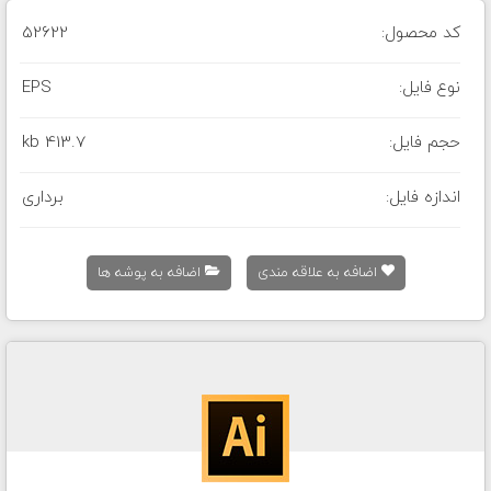
کد محصول:
52622
نوع فایل:
EPS
حجم فایل:
413.7 kb
اندازه فایل:
برداری
اضافه به علاقه مندی
اضافه به پوشه ها