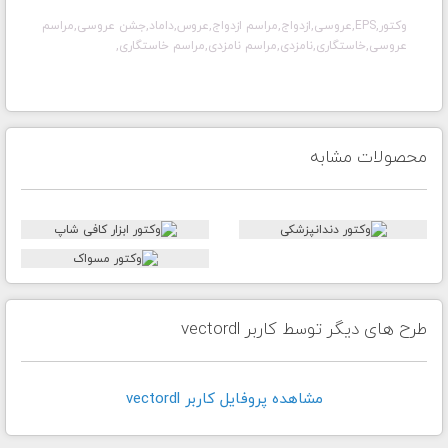
وکتور,EPS,عروسی,ازدواج,مراسم ازدواج,عروس,داماد,جشن عروسی,مراسم
عروسی,خاستگاری,نامزدی,مراسم نامزدی,مراسم خاستگاری,
محصولات مشابه
طرح های دیگر توسط کاربر vectordl
مشاهده پروفايل کاربر vectordl