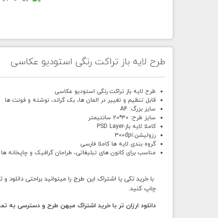
طرح لایه باز تراکت رنگی استودیو عکاسی
طرح لایه باز تراکت رنگی استودیو عکاسی
قابل تنظیم و تغییر در المان ها، بک گراند، نوشته و فونت ها
سایز بزرگ: A4
سایز طرح: 30*20 سانتیمتر
کاملا لایه باز-PSD Layer
رزولیشن:300dpi
گروه بندی لایه ها کاملا فارسی
مناسب برای کانون های تبلیغاتی، طراحان گرافیک و چاپخانه ها
با خرید تکی یا اشتراک این طرح را میتوانید براحتی دانلود و 
چاپ کنید.
دانلود ارزان تر با خرید اشتراک میهن طرح و دسترسی به ت