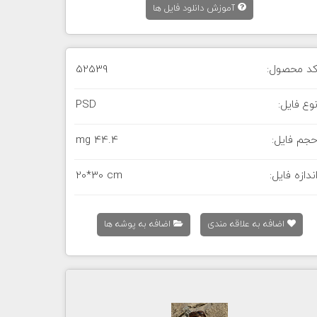
آموزش دانلود فایل ها
د محصول:
52539
وع فایل:
PSD
جم فایل:
44.4 mg
ندازه فایل:
20*30 cm
اضافه به علاقه مندی
اضافه به پوشه ها