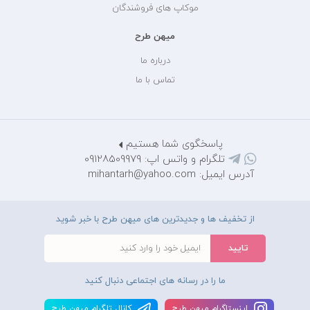
موکاپ های فروشندگان
میهن طرح
درباره ما
تماس با ما
پاسخگوی شما هستیم
تلگرام و واتس اپ: 09128509979
آدرس ایمیل: mihantarh@yahoo.com
از تخفیف ها و جدیدترین های میهن طرح با خبر شوید
ما را در رسانه های اجتماعی دنبال کنید
اينستاگرام ميهن طرح
کانال تلگرام ميهن طرح