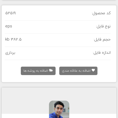
کد محصول:
52519
نوع فایل:
eps
حجم فایل:
382.5 kb
اندازه فایل:
برداری
اضافه به علاقه مندی
اضافه به پوشه ها