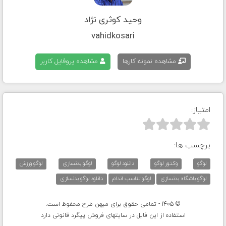
وحید کوثری نژاد
vahidkosari
مشاهده نمونه کارها
مشاهده پروفایل کاربر
امتیاز:



برچسب ها:
لوگو
وکتور لوگو
دانلود لوگو
لوگو بدنسازی
لوگو ورزش
لوگو باشگاه بدنسازی
لوگو تناسب اندام
دانلود لوگو بدنسازی
© 1405 - تمامی حقوق برای میهن طرح محفوظ است.
استفاده از این فایل در سایتهای فروش پیگرد قانونی دارد