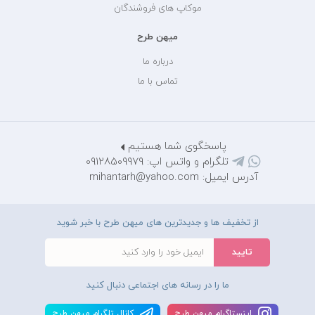
موکاپ های فروشندگان
میهن طرح
درباره ما
تماس با ما
پاسخگوی شما هستیم
تلگرام و واتس اپ: 09128509979
آدرس ایمیل: mihantarh@yahoo.com
از تخفیف ها و جدیدترین های میهن طرح با خبر شوید
ما را در رسانه های اجتماعی دنبال کنید
اينستاگرام ميهن طرح
کانال تلگرام ميهن طرح