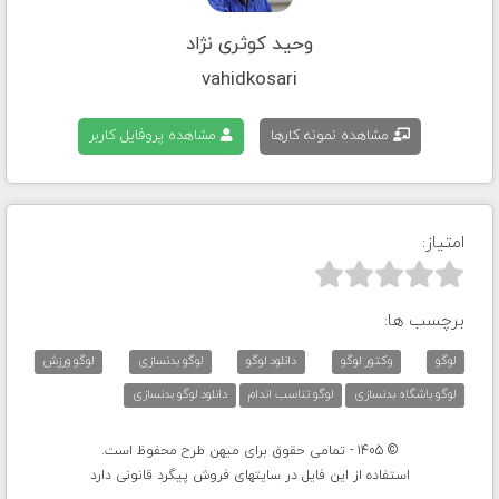
وحید کوثری نژاد
vahidkosari
مشاهده نمونه کارها
مشاهده پروفایل کاربر
امتیاز:



برچسب ها:
لوگو
وکتور لوگو
دانلود لوگو
لوگو بدنسازی
لوگو ورزش
لوگو باشگاه بدنسازی
لوگو تناسب اندام
دانلود لوگو بدنسازی
© 1405 - تمامی حقوق برای میهن طرح محفوظ است.
استفاده از این فایل در سایتهای فروش پیگرد قانونی دارد