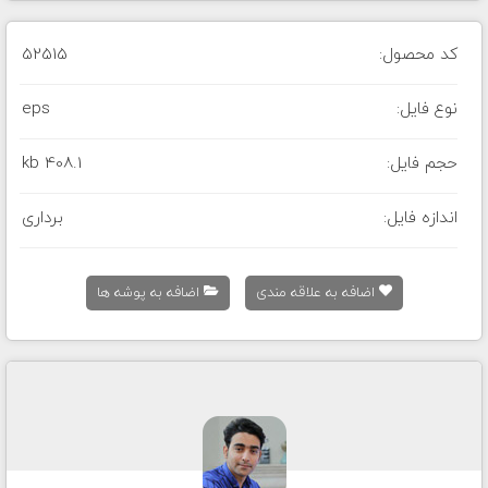
کد محصول:
52515
نوع فایل:
eps
حجم فایل:
408.1 kb
اندازه فایل:
برداری
اضافه به علاقه مندی
اضافه به پوشه ها