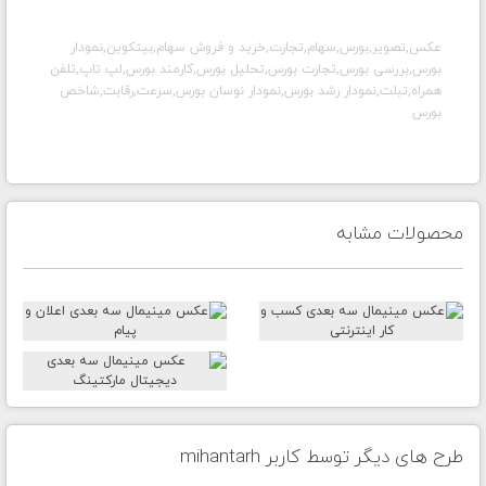
عکس,تصویر,بورس,سهام,تجارت,خرید و فروش سهام,بیتکوین,نمودار
بورس,بررسی بورس,تجارت بورس,تحلیل بورس,کارمند بورس,لپ تاپ,تلفن
همراه,تبلت,نمودار رشد بورس,نمودار نوسان بورس,سرعت,رقابت,شاخص
بورس
محصولات مشابه
طرح های دیگر توسط کاربر mihantarh