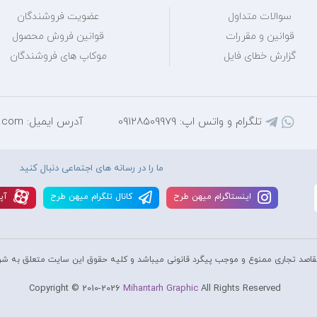
سوالات متداول
عضویت فروشندگان
قوانین و مقررات
قوانین فروش محصول
گزارش خطای فایل
موکاپ های فروشندگان
تلگرام و واتس اپ: 09128509979
آدرس ایمیل: mihantarh@yahoo.com
ما را در رسانه های اجتماعی دنبال کنید
اينستاگرام ميهن طرح
کانال تلگرام ميهن طرح
آپا
قاصد تجاری ممنوع و موجب پیگرد قانونی میباشد و کليه حقوق اين سايت متعلق به شر
Copyright © 2010-2026
Mihantarh Graphic
All Rights Reserved