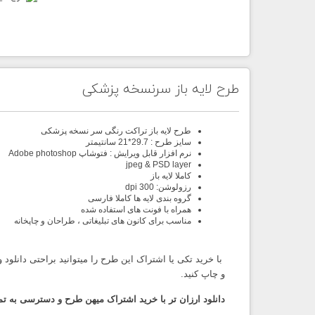
طرح لایه باز سرنسخه پزشکی
طرح لایه باز تراکت رنگی سر نسخه پزشکی
سایز طرح : 29.7*21 سانتیمتر
نرم افزار قابل ویرایش : فتوشاپ
Adobe photoshop
jpeg
&
PSD layer
کاملا لایه باز
رزولوشن: 300
dpi
گروه بندی لایه ها کاملا فارسی
همراه با فونت های استفاده شده
مناسب برای کانون های تبلیغاتی ، طراحان و چاپخانه
با خرید تکی یا اشتراک این طرح را میتوانید براحتی دانلود و
و چاپ کنید.
دانلود ارزان تر با خرید اشتراک میهن طرح و دسترسی به تم