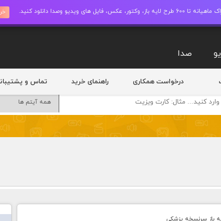
ز، وکتور، عکس، فایل های ویدیو وصدا دانلود کنید.
خری
و
صدا
درخواست همکاری
راهنمای خرید
تماس و پشتیبان