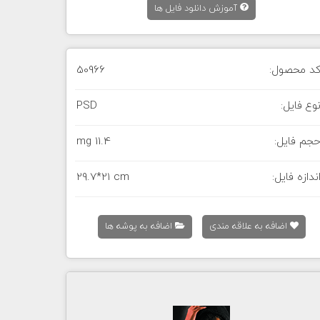
آموزش دانلود فایل ها
د محصول:
50966
وع فایل:
PSD
جم فایل:
11.4 mg
ندازه فایل:
29.7*21 cm
اضافه به علاقه مندی
اضافه به پوشه ها