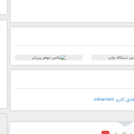
ک
ن
ح
ا
اربر mihantarh