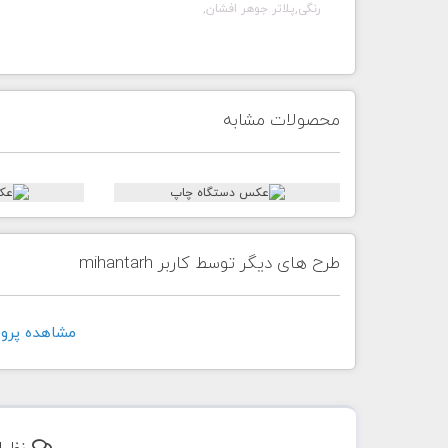
رنگی,پلاتر جوهر افشان,
محصولات مشابه
طرح های دیگر توسط کاربر mihantarh
مشاهده پروفايل ک