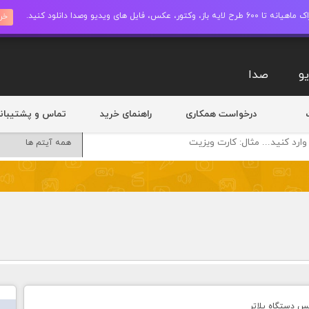
ز، وکتور، عکس، فایل های ویدیو وصدا دانلود کنید.
خری
و
صدا
درخواست همکاری
راهنمای خرید
تماس و پشتیبان