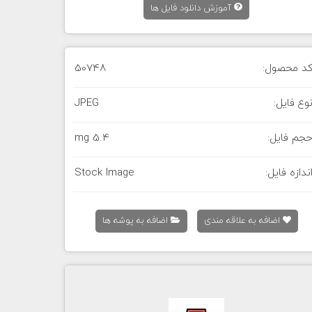
آموزش دانلود فایل ها
د محصول:
50748
وع فایل:
JPEG
جم فایل:
5.4 mg
ندازه فایل:
Stock Image
اضافه به علاقه مندی
اضافه به پوشه ها