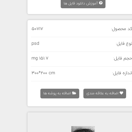
آموزش دانلود فایل ها
د محصول:
50717
وع فایل:
psd
جم فایل:
151.7 mg
ندازه فایل:
300*200 cm
اضافه به علاقه مندی
اضافه به پوشه ها