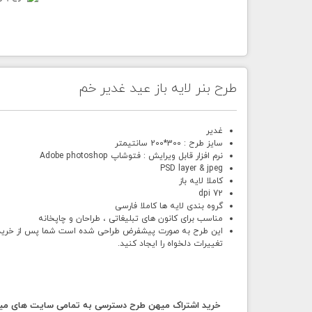
طرح بنر لایه باز عید غدیر خم
غدیر
سایز طرح : 300*200 سانتیمتر
نرم افزار قابل ویرایش : فتوشاپ Adobe photoshop
PSD layer & jpeg
کاملا لایه باز
72 dpi
گروه بندی لایه ها کاملا فارسی
مناسب برای کانون های تبلیغاتی ، طراحان و چاپخانه
این طرح به صورت پیشفرض طراحی شده است شما پس از خرید و د
تغییرات دلخواه را ایجاد کنید.
خرید اشتراک میهن طرح دسترسی به تمامی سایت های میهن