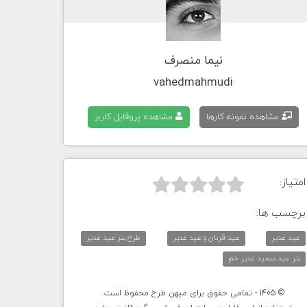
نیما منصرف
vahedmahmudi
مشاهده نمونه کارها
مشاهده پروفایل کاربر
امتیاز:



برچسب ها:
عید غدیر
عید قربان و عید غدیر
طرح بنر عید غدیر
بنر عید سعید غدیر خم
© 1405 - تمامی حقوق برای میهن طرح محفوظ است.